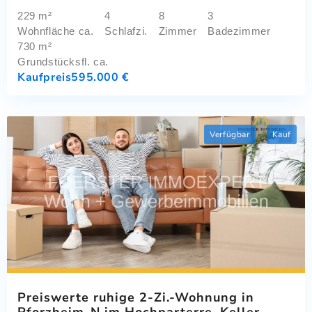
229 m²
4
8
3
Wohnfläche ca.
Schlafzi.
Zimmer
Badezimmer
730 m²
Grundstücksfl. ca.
Kaufpreis
595.000 €
Verfügbar
Kauf
Preiswerte ruhige 2-Zi.-Wohnung in
Pforzheim-N im Hochparterre, Keller,