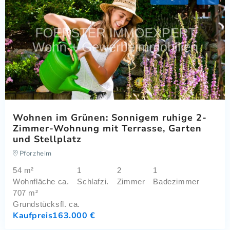
Wohnen im Grünen: Sonnigem ruhige 2-
Zimmer-Wohnung mit Terrasse, Garten
und Stellplatz
Pforzheim
54 m²
1
2
1
Wohnfläche ca.
Schlafzi.
Zimmer
Badezimmer
707 m²
Grundstücksfl. ca.
Kaufpreis
163.000 €