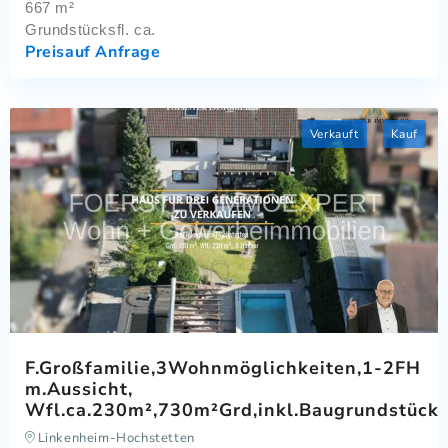
667 m²
Grundstücksfl. ca.
Preis
auf Anfrage
Verkauft
Kauf
F.Großfamilie,3Wohnmöglichkeiten,1-2FH
m.Aussicht,
Wfl.ca.230m²,730m²Grd,inkl.Baugrundstück,G
Linkenheim-Hochstetten