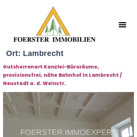
Ort:
Lambrecht
Gutsherrenart Kanzlei-Büroräume,
provisionsfrei, nähe Bahnhof in Lambrecht /
Neustadt a. d. Weinstr.