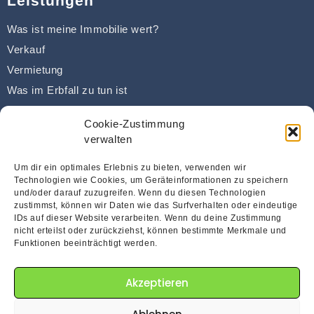
Leistungen
Was ist meine Immobilie wert?
Verkauf
Vermietung
Was im Erbfall zu tun ist
Was passiert im Scheidungsfall?
Cookie-Zustimmung
Kaufberatung
verwalten
Sanierung & Modernisierung
Um dir ein optimales Erlebnis zu bieten, verwenden wir
Finanzierung
Technologien wie Cookies, um Geräteinformationen zu speichern
und/oder darauf zuzugreifen. Wenn du diesen Technologien
zustimmst, können wir Daten wie das Surfverhalten oder eindeutige
Kontaktieren Sie uns!
IDs auf dieser Website verarbeiten. Wenn du deine Zustimmung
nicht erteilst oder zurückziehst, können bestimmte Merkmale und
Funktionen beeinträchtigt werden.
info@immobilien-foerster.com
Pforzheim
07231-34545
Akzeptieren
Karlsruhe